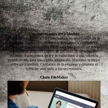
Creamos tu software a Medida
Diseñamos tu CRM o ERP adecuado a las necesidades de tu
negocio. Somos consultores y te ayudamos a convertir tu
software en una herramienta útil en un corto periodo de tiempo.
Olvídate de aprender cientos de opciones de un software
estándar. Aprendemos de ti y lo traducimos a una solución
personalizada para una rápida adaptación. Hacemos tu mejor
software a medida. Cuidamos de tu empresa y creamos el
software adecuado a tus necesidades.
Claris FileMaker