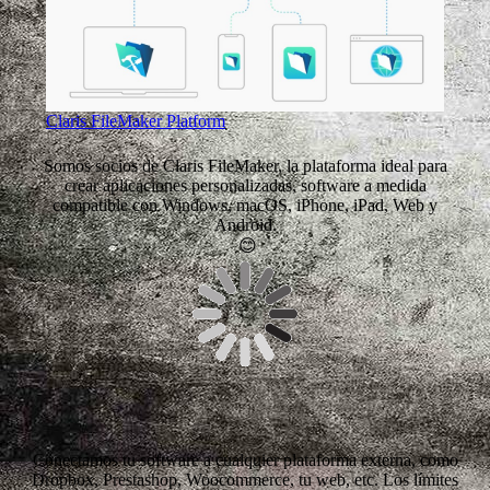
Claris FileMaker Platform
Somos socios de Claris FileMaker, la plataforma ideal para
crear aplicaciones personalizadas, software a medida
compatible con Windows, macOS, iPhone, iPad, Web y
Android.
😊
Conectamos tu software a cualquier plataforma externa, como
Dropbox, Prestashop, Woocommerce, tu web, etc. Los límites